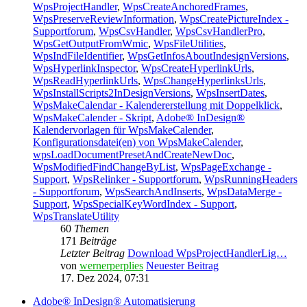
WpsProjectHandler
,
WpsCreateAnchoredFrames
,
WpsPreserveReviewInformation
,
WpsCreatePictureIndex -
Supportforum
,
WpsCsvHandler
,
WpsCsvHandlerPro
,
WpsGetOutputFromWmic
,
WpsFileUtilities
,
WpsIndFileIdentifier
,
WpsGetInfosAboutIndesignVersions
,
WpsHyperlinkInspector
,
WpsCreateHyperlinkUrls
,
WpsReadHyperlinkUrls
,
WpsChangeHyperlinksUrls
,
WpsInstallScripts2InDesignVersions
,
WpsInsertDates
,
WpsMakeCalendar - Kalendererstellung mit Doppelklick
,
WpsMakeCalender - Skript
,
Adobe® InDesign®
Kalendervorlagen für WpsMakeCalender
,
Konfigurationsdatei(en) von WpsMakeCalender
,
wpsLoadDocumentPresetAndCreateNewDoc
,
WpsModifiedFindChangeByList
,
WpsPageExchange -
Support
,
WpsRelinker - Supportforum
,
WpsRunningHeaders
- Supportforum
,
WpsSearchAndInserts
,
WpsDataMerge -
Support
,
WpsSpecialKeyWordIndex - Support
,
WpsTranslateUtility
60
Themen
171
Beiträge
Letzter Beitrag
Download WpsProjectHandlerLig…
von
wernerperplies
Neuester Beitrag
17. Dez 2024, 07:31
Adobe® InDesign® Automatisierung