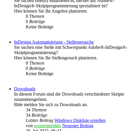
Sie suchen eine(n) Mitarbeiter/in, die/der auf Adobe®-
InDesign®-Skriptprogrammierung spezialisiert ist?
Hier können Sie Ihr Angebot platzieren.
0
Themen
0
Beiträge
Keine Beiträge
InDesign Automatisierung - Stellengesuche
Sie suchen eine Stelle mit Schwerpunkt Adobe®-InDesign®-
Skriptprogrammierung?
Hier können Sie Ihr Stellengesuch platzieren.
0
Themen
0
Beiträge
Keine Beiträge
Downloads
In diesem Forum sind die Downloads verschiedener Skripte
zusammengefasst.
Bitte melden Sie sich zu Downloads an.
34
Themen
34
Beiträge
Letzter Beitrag
Windows Diskliste erstellen
von
wernerperplies
Neuester Beitrag
26. Jul 2023, 06:43