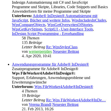
Indesign Automatisierung mit C# und JavaScript
Programme und Skripte, Libraries, Code Snippets und Basics
Anwenderforen für meine Programme und Skripte
Unterforen:
Adobe® InDesign® Automatisierung mit
JavaScript
,
Bücher und weitere Infos
,
WpsIncludesInCludes
,
WpsCompareObjects
,
WpsGetOverwritesOfStories
,
WpsGetKeyStrings
,
ScriptUI - User-Interface Tools
,
InDesign Script Programming - Errorhandling
58
Themen
135
Beiträge
Letzter Beitrag
Re: WpsStylesClass
von
wernerperplies
Neuester Beitrag
4. Apr 2020, 10:41
Anwendungsprogramme für Adobe® InDesign®
Zusatzprogramme für Adobe® InDesign®
Wps FileWorker4Adobe®InDesign®:
Support, Erfahrungen, Anwendungsprobleme und
Erweiterungswünsche
Unterforum:
Wps FileWorker4Adobe®InDesign®
4
Themen
19
Beiträge
Letzter Beitrag
Re: Wps FileWorker4Adobe®InDe…
von
Verena Brandl
Neuester Beitrag
21. Feb 2013, 16:26