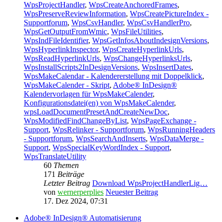
WpsProjectHandler
,
WpsCreateAnchoredFrames
,
WpsPreserveReviewInformation
,
WpsCreatePictureIndex -
Supportforum
,
WpsCsvHandler
,
WpsCsvHandlerPro
,
WpsGetOutputFromWmic
,
WpsFileUtilities
,
WpsIndFileIdentifier
,
WpsGetInfosAboutIndesignVersions
,
WpsHyperlinkInspector
,
WpsCreateHyperlinkUrls
,
WpsReadHyperlinkUrls
,
WpsChangeHyperlinksUrls
,
WpsInstallScripts2InDesignVersions
,
WpsInsertDates
,
WpsMakeCalendar - Kalendererstellung mit Doppelklick
,
WpsMakeCalender - Skript
,
Adobe® InDesign®
Kalendervorlagen für WpsMakeCalender
,
Konfigurationsdatei(en) von WpsMakeCalender
,
wpsLoadDocumentPresetAndCreateNewDoc
,
WpsModifiedFindChangeByList
,
WpsPageExchange -
Support
,
WpsRelinker - Supportforum
,
WpsRunningHeaders
- Supportforum
,
WpsSearchAndInserts
,
WpsDataMerge -
Support
,
WpsSpecialKeyWordIndex - Support
,
WpsTranslateUtility
60
Themen
171
Beiträge
Letzter Beitrag
Download WpsProjectHandlerLig…
von
wernerperplies
Neuester Beitrag
17. Dez 2024, 07:31
Adobe® InDesign® Automatisierung