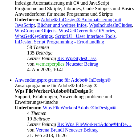
Indesign Automatisierung mit C# und JavaScript
Programme und Skripte, Libraries, Code Snippets und Basics
Anwenderforen für meine Programme und Skripte
Unterforen:
Adobe® InDesign® Automatisierung mit
JavaScript
,
Bücher und weitere Infos
,
WpsIncludesInCludes
,
WpsCompareObjects
,
WpsGetOverwritesOfStories
,
WpsGetKeyStrings
,
ScriptUI - User-Interface Tools
,
InDesign Script Programming - Errorhandling
58
Themen
135
Beiträge
Letzter Beitrag
Re: WpsStylesClass
von
wernerperplies
Neuester Beitrag
4. Apr 2020, 10:41
Anwendungsprogramme für Adobe® InDesign®
Zusatzprogramme für Adobe® InDesign®
Wps FileWorker4Adobe®InDesign®:
Support, Erfahrungen, Anwendungsprobleme und
Erweiterungswünsche
Unterforum:
Wps FileWorker4Adobe®InDesign®
4
Themen
19
Beiträge
Letzter Beitrag
Re: Wps FileWorker4Adobe®InDe…
von
Verena Brandl
Neuester Beitrag
21. Feb 2013, 16:26