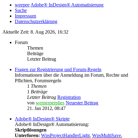
weepee
Adobe® InDesign® Automatisierung
Suche
Impressum
Datenschutzerklärung
Aktuelle Zeit: 8. Aug 2026, 16:32
Forum
Themen
Beiträge
Letzter Beitrag
Fragen zur Registrierung und Forum-Regeln
Informationen über die Anmeldung im Forum, Rechte und
Pflichten, Forumsregeln
1
Themen
1
Beiträge
Letzter Beitrag
Registration
von
wernerperplies
Neuester Beitrag
21. Jan 2012, 08:47
Adobe® InDesign® Skripte
Adobe® InDesign® Automatisierung:
Skriptlösungen
Unterforen:
WpsProjectHandlerLight
,
WpsMultiSave
,