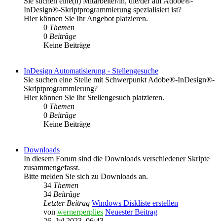
Sie suchen eine(n) Mitarbeiter/in, die/der auf Adobe®-
InDesign®-Skriptprogrammierung spezialisiert ist?
Hier können Sie Ihr Angebot platzieren.
0
Themen
0
Beiträge
Keine Beiträge
InDesign Automatisierung - Stellengesuche
Sie suchen eine Stelle mit Schwerpunkt Adobe®-InDesign®-
Skriptprogrammierung?
Hier können Sie Ihr Stellengesuch platzieren.
0
Themen
0
Beiträge
Keine Beiträge
Downloads
In diesem Forum sind die Downloads verschiedener Skripte
zusammengefasst.
Bitte melden Sie sich zu Downloads an.
34
Themen
34
Beiträge
Letzter Beitrag
Windows Diskliste erstellen
von
wernerperplies
Neuester Beitrag
26. Jul 2023, 06:43