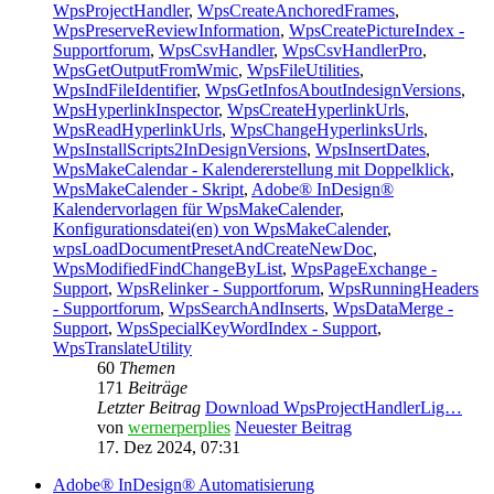
WpsProjectHandler
,
WpsCreateAnchoredFrames
,
WpsPreserveReviewInformation
,
WpsCreatePictureIndex -
Supportforum
,
WpsCsvHandler
,
WpsCsvHandlerPro
,
WpsGetOutputFromWmic
,
WpsFileUtilities
,
WpsIndFileIdentifier
,
WpsGetInfosAboutIndesignVersions
,
WpsHyperlinkInspector
,
WpsCreateHyperlinkUrls
,
WpsReadHyperlinkUrls
,
WpsChangeHyperlinksUrls
,
WpsInstallScripts2InDesignVersions
,
WpsInsertDates
,
WpsMakeCalendar - Kalendererstellung mit Doppelklick
,
WpsMakeCalender - Skript
,
Adobe® InDesign®
Kalendervorlagen für WpsMakeCalender
,
Konfigurationsdatei(en) von WpsMakeCalender
,
wpsLoadDocumentPresetAndCreateNewDoc
,
WpsModifiedFindChangeByList
,
WpsPageExchange -
Support
,
WpsRelinker - Supportforum
,
WpsRunningHeaders
- Supportforum
,
WpsSearchAndInserts
,
WpsDataMerge -
Support
,
WpsSpecialKeyWordIndex - Support
,
WpsTranslateUtility
60
Themen
171
Beiträge
Letzter Beitrag
Download WpsProjectHandlerLig…
von
wernerperplies
Neuester Beitrag
17. Dez 2024, 07:31
Adobe® InDesign® Automatisierung