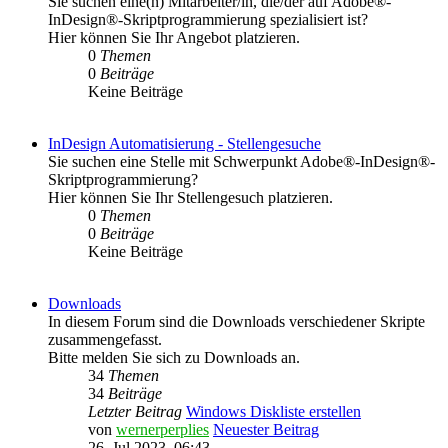
Sie suchen eine(n) Mitarbeiter/in, die/der auf Adobe®-
InDesign®-Skriptprogrammierung spezialisiert ist?
Hier können Sie Ihr Angebot platzieren.
0
Themen
0
Beiträge
Keine Beiträge
InDesign Automatisierung - Stellengesuche
Sie suchen eine Stelle mit Schwerpunkt Adobe®-InDesign®-
Skriptprogrammierung?
Hier können Sie Ihr Stellengesuch platzieren.
0
Themen
0
Beiträge
Keine Beiträge
Downloads
In diesem Forum sind die Downloads verschiedener Skripte
zusammengefasst.
Bitte melden Sie sich zu Downloads an.
34
Themen
34
Beiträge
Letzter Beitrag
Windows Diskliste erstellen
von
wernerperplies
Neuester Beitrag
26. Jul 2023, 06:43