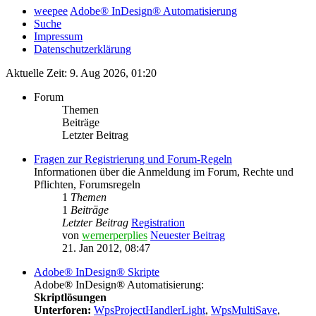
weepee
Adobe® InDesign® Automatisierung
Suche
Impressum
Datenschutzerklärung
Aktuelle Zeit: 9. Aug 2026, 01:20
Forum
Themen
Beiträge
Letzter Beitrag
Fragen zur Registrierung und Forum-Regeln
Informationen über die Anmeldung im Forum, Rechte und
Pflichten, Forumsregeln
1
Themen
1
Beiträge
Letzter Beitrag
Registration
von
wernerperplies
Neuester Beitrag
21. Jan 2012, 08:47
Adobe® InDesign® Skripte
Adobe® InDesign® Automatisierung:
Skriptlösungen
Unterforen:
WpsProjectHandlerLight
,
WpsMultiSave
,