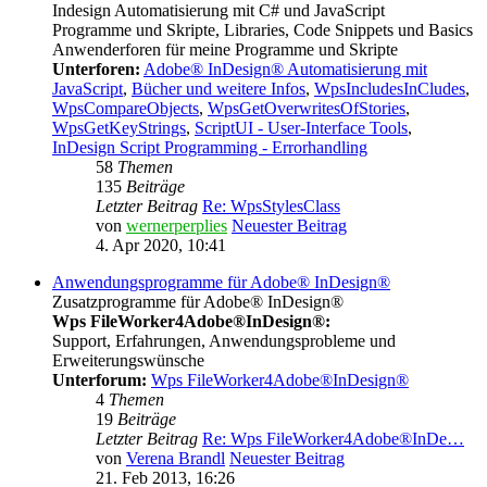
Indesign Automatisierung mit C# und JavaScript
Programme und Skripte, Libraries, Code Snippets und Basics
Anwenderforen für meine Programme und Skripte
Unterforen:
Adobe® InDesign® Automatisierung mit
JavaScript
,
Bücher und weitere Infos
,
WpsIncludesInCludes
,
WpsCompareObjects
,
WpsGetOverwritesOfStories
,
WpsGetKeyStrings
,
ScriptUI - User-Interface Tools
,
InDesign Script Programming - Errorhandling
58
Themen
135
Beiträge
Letzter Beitrag
Re: WpsStylesClass
von
wernerperplies
Neuester Beitrag
4. Apr 2020, 10:41
Anwendungsprogramme für Adobe® InDesign®
Zusatzprogramme für Adobe® InDesign®
Wps FileWorker4Adobe®InDesign®:
Support, Erfahrungen, Anwendungsprobleme und
Erweiterungswünsche
Unterforum:
Wps FileWorker4Adobe®InDesign®
4
Themen
19
Beiträge
Letzter Beitrag
Re: Wps FileWorker4Adobe®InDe…
von
Verena Brandl
Neuester Beitrag
21. Feb 2013, 16:26