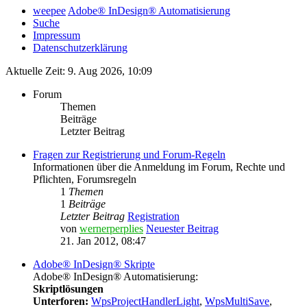
weepee
Adobe® InDesign® Automatisierung
Suche
Impressum
Datenschutzerklärung
Aktuelle Zeit: 9. Aug 2026, 10:09
Forum
Themen
Beiträge
Letzter Beitrag
Fragen zur Registrierung und Forum-Regeln
Informationen über die Anmeldung im Forum, Rechte und
Pflichten, Forumsregeln
1
Themen
1
Beiträge
Letzter Beitrag
Registration
von
wernerperplies
Neuester Beitrag
21. Jan 2012, 08:47
Adobe® InDesign® Skripte
Adobe® InDesign® Automatisierung:
Skriptlösungen
Unterforen:
WpsProjectHandlerLight
,
WpsMultiSave
,