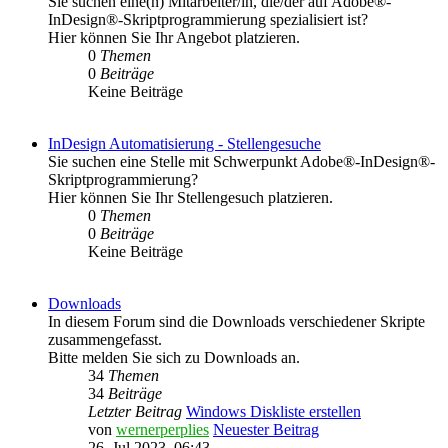
Sie suchen eine(n) Mitarbeiter/in, die/der auf Adobe®-
InDesign®-Skriptprogrammierung spezialisiert ist?
Hier können Sie Ihr Angebot platzieren.
0
Themen
0
Beiträge
Keine Beiträge
InDesign Automatisierung - Stellengesuche
Sie suchen eine Stelle mit Schwerpunkt Adobe®-InDesign®-
Skriptprogrammierung?
Hier können Sie Ihr Stellengesuch platzieren.
0
Themen
0
Beiträge
Keine Beiträge
Downloads
In diesem Forum sind die Downloads verschiedener Skripte
zusammengefasst.
Bitte melden Sie sich zu Downloads an.
34
Themen
34
Beiträge
Letzter Beitrag
Windows Diskliste erstellen
von
wernerperplies
Neuester Beitrag
26. Jul 2023, 06:43