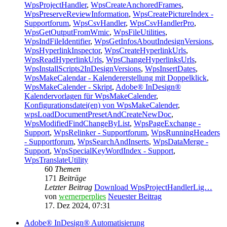
WpsProjectHandler
,
WpsCreateAnchoredFrames
,
WpsPreserveReviewInformation
,
WpsCreatePictureIndex -
Supportforum
,
WpsCsvHandler
,
WpsCsvHandlerPro
,
WpsGetOutputFromWmic
,
WpsFileUtilities
,
WpsIndFileIdentifier
,
WpsGetInfosAboutIndesignVersions
,
WpsHyperlinkInspector
,
WpsCreateHyperlinkUrls
,
WpsReadHyperlinkUrls
,
WpsChangeHyperlinksUrls
,
WpsInstallScripts2InDesignVersions
,
WpsInsertDates
,
WpsMakeCalendar - Kalendererstellung mit Doppelklick
,
WpsMakeCalender - Skript
,
Adobe® InDesign®
Kalendervorlagen für WpsMakeCalender
,
Konfigurationsdatei(en) von WpsMakeCalender
,
wpsLoadDocumentPresetAndCreateNewDoc
,
WpsModifiedFindChangeByList
,
WpsPageExchange -
Support
,
WpsRelinker - Supportforum
,
WpsRunningHeaders
- Supportforum
,
WpsSearchAndInserts
,
WpsDataMerge -
Support
,
WpsSpecialKeyWordIndex - Support
,
WpsTranslateUtility
60
Themen
171
Beiträge
Letzter Beitrag
Download WpsProjectHandlerLig…
von
wernerperplies
Neuester Beitrag
17. Dez 2024, 07:31
Adobe® InDesign® Automatisierung