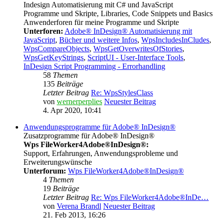
Indesign Automatisierung mit C# und JavaScript
Programme und Skripte, Libraries, Code Snippets und Basics
Anwenderforen für meine Programme und Skripte
Unterforen:
Adobe® InDesign® Automatisierung mit
JavaScript
,
Bücher und weitere Infos
,
WpsIncludesInCludes
,
WpsCompareObjects
,
WpsGetOverwritesOfStories
,
WpsGetKeyStrings
,
ScriptUI - User-Interface Tools
,
InDesign Script Programming - Errorhandling
58
Themen
135
Beiträge
Letzter Beitrag
Re: WpsStylesClass
von
wernerperplies
Neuester Beitrag
4. Apr 2020, 10:41
Anwendungsprogramme für Adobe® InDesign®
Zusatzprogramme für Adobe® InDesign®
Wps FileWorker4Adobe®InDesign®:
Support, Erfahrungen, Anwendungsprobleme und
Erweiterungswünsche
Unterforum:
Wps FileWorker4Adobe®InDesign®
4
Themen
19
Beiträge
Letzter Beitrag
Re: Wps FileWorker4Adobe®InDe…
von
Verena Brandl
Neuester Beitrag
21. Feb 2013, 16:26