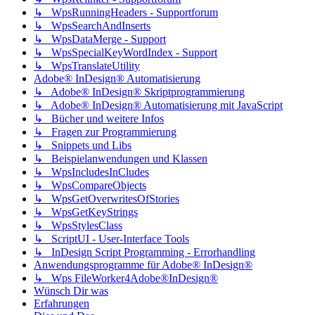
↳ WpsRunningHeaders - Supportforum
↳ WpsSearchAndInserts
↳ WpsDataMerge - Support
↳ WpsSpecialKeyWordIndex - Support
↳ WpsTranslateUtility
Adobe® InDesign® Automatisierung
↳ Adobe® InDesign® Skriptprogrammierung
↳ Adobe® InDesign® Automatisierung mit JavaScript
↳ Bücher und weitere Infos
↳ Fragen zur Programmierung
↳ Snippets und Libs
↳ Beispielanwendungen und Klassen
↳ WpsIncludesInCludes
↳ WpsCompareObjects
↳ WpsGetOverwritesOfStories
↳ WpsGetKeyStrings
↳ WpsStylesClass
↳ ScriptUI - User-Interface Tools
↳ InDesign Script Programming - Errorhandling
Anwendungsprogramme für Adobe® InDesign®
↳ Wps FileWorker4Adobe®InDesign®
Wünsch Dir was
Erfahrungen