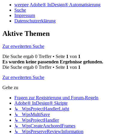
weepee
Adobe® InDesign® Automatisierung
Suche
Impressum
Datenschutzerklärung
Aktive Themen
Zur erweiterten Suche
Die Suche ergab 0 Treffer • Seite
1
von
1
Es wurden keine passenden Ergebnisse gefunden.
Die Suche ergab 0 Treffer • Seite
1
von
1
Zur erweiterten Suche
Gehe zu
Fragen zur Registrierung und Forum-Regeln
Adobe® InDesign® Skripte
↳ WpsProjectHandlerLight
↳ WpsMultiSave
↳ WpsProjectHandler
↳ WpsCreateAnchoredFrames
↳ WpsPreserveReviewInformation