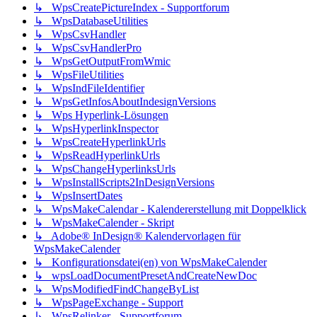
↳ WpsCreatePictureIndex - Supportforum
↳ WpsDatabaseUtilities
↳ WpsCsvHandler
↳ WpsCsvHandlerPro
↳ WpsGetOutputFromWmic
↳ WpsFileUtilities
↳ WpsIndFileIdentifier
↳ WpsGetInfosAboutIndesignVersions
↳ Wps Hyperlink-Lösungen
↳ WpsHyperlinkInspector
↳ WpsCreateHyperlinkUrls
↳ WpsReadHyperlinkUrls
↳ WpsChangeHyperlinksUrls
↳ WpsInstallScripts2InDesignVersions
↳ WpsInsertDates
↳ WpsMakeCalendar - Kalendererstellung mit Doppelklick
↳ WpsMakeCalender - Skript
↳ Adobe® InDesign® Kalendervorlagen für
WpsMakeCalender
↳ Konfigurationsdatei(en) von WpsMakeCalender
↳ wpsLoadDocumentPresetAndCreateNewDoc
↳ WpsModifiedFindChangeByList
↳ WpsPageExchange - Support
↳ WpsRelinker - Supportforum