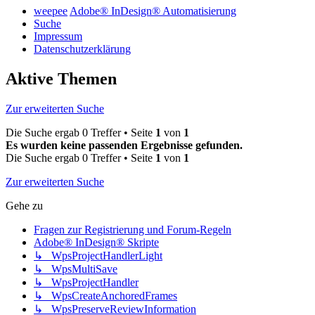
weepee
Adobe® InDesign® Automatisierung
Suche
Impressum
Datenschutzerklärung
Aktive Themen
Zur erweiterten Suche
Die Suche ergab 0 Treffer • Seite
1
von
1
Es wurden keine passenden Ergebnisse gefunden.
Die Suche ergab 0 Treffer • Seite
1
von
1
Zur erweiterten Suche
Gehe zu
Fragen zur Registrierung und Forum-Regeln
Adobe® InDesign® Skripte
↳ WpsProjectHandlerLight
↳ WpsMultiSave
↳ WpsProjectHandler
↳ WpsCreateAnchoredFrames
↳ WpsPreserveReviewInformation