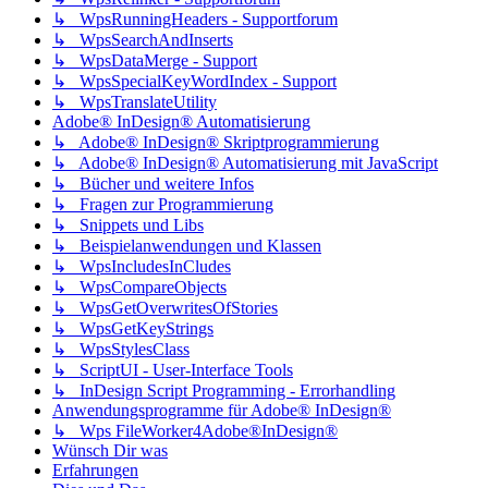
↳ WpsRunningHeaders - Supportforum
↳ WpsSearchAndInserts
↳ WpsDataMerge - Support
↳ WpsSpecialKeyWordIndex - Support
↳ WpsTranslateUtility
Adobe® InDesign® Automatisierung
↳ Adobe® InDesign® Skriptprogrammierung
↳ Adobe® InDesign® Automatisierung mit JavaScript
↳ Bücher und weitere Infos
↳ Fragen zur Programmierung
↳ Snippets und Libs
↳ Beispielanwendungen und Klassen
↳ WpsIncludesInCludes
↳ WpsCompareObjects
↳ WpsGetOverwritesOfStories
↳ WpsGetKeyStrings
↳ WpsStylesClass
↳ ScriptUI - User-Interface Tools
↳ InDesign Script Programming - Errorhandling
Anwendungsprogramme für Adobe® InDesign®
↳ Wps FileWorker4Adobe®InDesign®
Wünsch Dir was
Erfahrungen