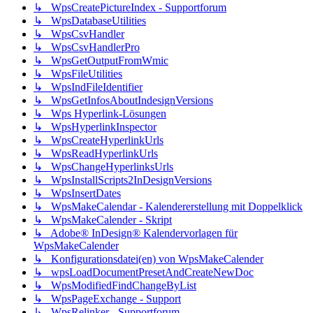
↳ WpsCreatePictureIndex - Supportforum
↳ WpsDatabaseUtilities
↳ WpsCsvHandler
↳ WpsCsvHandlerPro
↳ WpsGetOutputFromWmic
↳ WpsFileUtilities
↳ WpsIndFileIdentifier
↳ WpsGetInfosAboutIndesignVersions
↳ Wps Hyperlink-Lösungen
↳ WpsHyperlinkInspector
↳ WpsCreateHyperlinkUrls
↳ WpsReadHyperlinkUrls
↳ WpsChangeHyperlinksUrls
↳ WpsInstallScripts2InDesignVersions
↳ WpsInsertDates
↳ WpsMakeCalendar - Kalendererstellung mit Doppelklick
↳ WpsMakeCalender - Skript
↳ Adobe® InDesign® Kalendervorlagen für
WpsMakeCalender
↳ Konfigurationsdatei(en) von WpsMakeCalender
↳ wpsLoadDocumentPresetAndCreateNewDoc
↳ WpsModifiedFindChangeByList
↳ WpsPageExchange - Support
↳ WpsRelinker - Supportforum