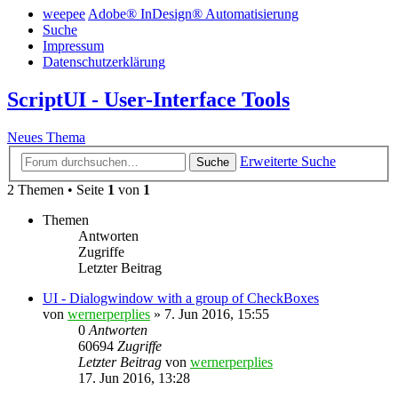
weepee
Adobe® InDesign® Automatisierung
Suche
Impressum
Datenschutzerklärung
ScriptUI - User-Interface Tools
Neues Thema
Erweiterte Suche
Suche
2 Themen • Seite
1
von
1
Themen
Antworten
Zugriffe
Letzter Beitrag
UI - Dialogwindow with a group of CheckBoxes
von
wernerperplies
» 7. Jun 2016, 15:55
0
Antworten
60694
Zugriffe
Letzter Beitrag
von
wernerperplies
17. Jun 2016, 13:28