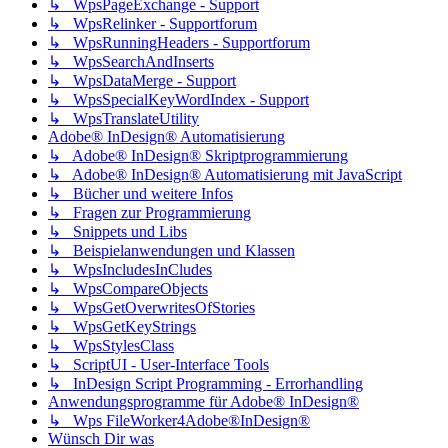
↳ WpsPageExchange - Support
↳ WpsRelinker - Supportforum
↳ WpsRunningHeaders - Supportforum
↳ WpsSearchAndInserts
↳ WpsDataMerge - Support
↳ WpsSpecialKeyWordIndex - Support
↳ WpsTranslateUtility
Adobe® InDesign® Automatisierung
↳ Adobe® InDesign® Skriptprogrammierung
↳ Adobe® InDesign® Automatisierung mit JavaScript
↳ Bücher und weitere Infos
↳ Fragen zur Programmierung
↳ Snippets und Libs
↳ Beispielanwendungen und Klassen
↳ WpsIncludesInCludes
↳ WpsCompareObjects
↳ WpsGetOverwritesOfStories
↳ WpsGetKeyStrings
↳ WpsStylesClass
↳ ScriptUI - User-Interface Tools
↳ InDesign Script Programming - Errorhandling
Anwendungsprogramme für Adobe® InDesign®
↳ Wps FileWorker4Adobe®InDesign®
Wünsch Dir was