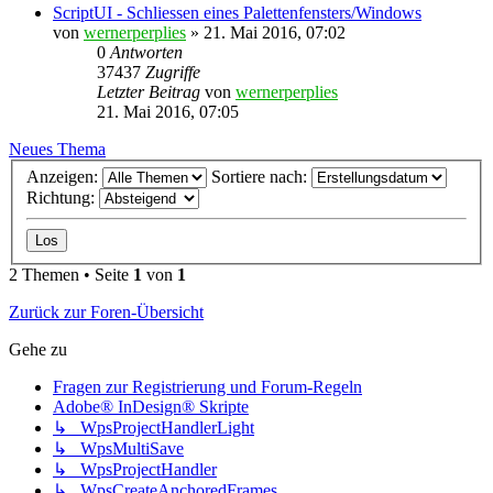
ScriptUI - Schliessen eines Palettenfensters/Windows
von
wernerperplies
» 21. Mai 2016, 07:02
0
Antworten
37437
Zugriffe
Letzter Beitrag
von
wernerperplies
21. Mai 2016, 07:05
Neues Thema
Anzeigen:
Sortiere nach:
Richtung:
2 Themen • Seite
1
von
1
Zurück zur Foren-Übersicht
Gehe zu
Fragen zur Registrierung und Forum-Regeln
Adobe® InDesign® Skripte
↳ WpsProjectHandlerLight
↳ WpsMultiSave
↳ WpsProjectHandler
↳ WpsCreateAnchoredFrames