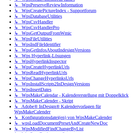
↳ WpsPreserveReviewInformation
↳ WpsCreatePictureIndex - Supportforum
↳ WpsDatabaseUtilities
↳ WpsCsvHandler
↳ WpsCsvHandlerPro
↳ WpsGetOutputFromWmic
↳ WpsFileUtilities
↳ WpsIndFileIdentifier
↳ WpsGetInfosAboutIndesignVersions
↳ Wps Hyperlink-Lösungen
↳ WpsHyperlinkInspector
↳ WpsCreateHyperlinkUrls
↳ WpsReadHyperlinkUrls
↳ WpsChangeHyperlinksUrls
↳ WpsInstallScripts2InDesignVersions
↳ WpsInsertDates
↳ WpsMakeCalendar - Kalendererstellung mit Doppelklick
↳ WpsMakeCalender - Skript
↳ Adobe® InDesign® Kalendervorlagen für
WpsMakeCalender
↳ Konfigurationsdatei(en) von WpsMakeCalender
↳ wpsLoadDocumentPresetAndCreateNewDoc
↳ WpsModifiedFindChangeByList