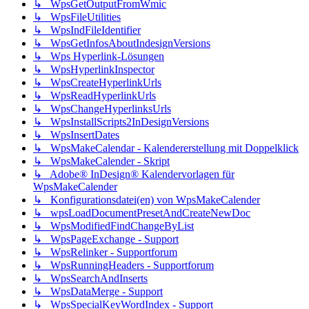
↳ WpsGetOutputFromWmic
↳ WpsFileUtilities
↳ WpsIndFileIdentifier
↳ WpsGetInfosAboutIndesignVersions
↳ Wps Hyperlink-Lösungen
↳ WpsHyperlinkInspector
↳ WpsCreateHyperlinkUrls
↳ WpsReadHyperlinkUrls
↳ WpsChangeHyperlinksUrls
↳ WpsInstallScripts2InDesignVersions
↳ WpsInsertDates
↳ WpsMakeCalendar - Kalendererstellung mit Doppelklick
↳ WpsMakeCalender - Skript
↳ Adobe® InDesign® Kalendervorlagen für
WpsMakeCalender
↳ Konfigurationsdatei(en) von WpsMakeCalender
↳ wpsLoadDocumentPresetAndCreateNewDoc
↳ WpsModifiedFindChangeByList
↳ WpsPageExchange - Support
↳ WpsRelinker - Supportforum
↳ WpsRunningHeaders - Supportforum
↳ WpsSearchAndInserts
↳ WpsDataMerge - Support
↳ WpsSpecialKeyWordIndex - Support