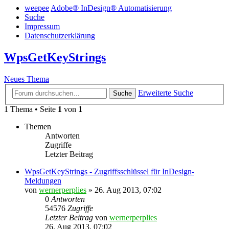
weepee
Adobe® InDesign® Automatisierung
Suche
Impressum
Datenschutzerklärung
WpsGetKeyStrings
Neues Thema
Erweiterte Suche
Suche
1 Thema • Seite
1
von
1
Themen
Antworten
Zugriffe
Letzter Beitrag
WpsGetKeyStrings - Zugriffsschlüssel für InDesign-
Meldungen
von
wernerperplies
» 26. Aug 2013, 07:02
0
Antworten
54576
Zugriffe
Letzter Beitrag
von
wernerperplies
26. Aug 2013, 07:02