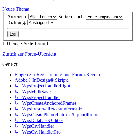
Neues Thema
Anzeigen:
Sortiere nach:
Richtung:
1 Thema • Seite
1
von
1
Zurück zur Foren-Übersicht
Gehe zu
Fragen zur Registrierung und Forum-Regeln
Adobe® InDesign® Skripte
↳ WpsProjectHandlerLight
↳ WpsMultiSave
↳ WpsProjectHandler
↳ WpsCreateAnchoredFrames
↳ WpsPreserveReviewInformation
↳ WpsCreatePictureIndex - Supportforum
↳ WpsDatabaseUtilities
↳ WpsCsvHandler
↳ WpsCsvHandlerPro