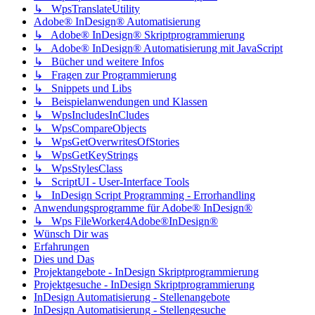
↳ WpsTranslateUtility
Adobe® InDesign® Automatisierung
↳ Adobe® InDesign® Skriptprogrammierung
↳ Adobe® InDesign® Automatisierung mit JavaScript
↳ Bücher und weitere Infos
↳ Fragen zur Programmierung
↳ Snippets und Libs
↳ Beispielanwendungen und Klassen
↳ WpsIncludesInCludes
↳ WpsCompareObjects
↳ WpsGetOverwritesOfStories
↳ WpsGetKeyStrings
↳ WpsStylesClass
↳ ScriptUI - User-Interface Tools
↳ InDesign Script Programming - Errorhandling
Anwendungsprogramme für Adobe® InDesign®
↳ Wps FileWorker4Adobe®InDesign®
Wünsch Dir was
Erfahrungen
Dies und Das
Projektangebote - InDesign Skriptprogrammierung
Projektgesuche - InDesign Skriptprogrammierung
InDesign Automatisierung - Stellenangebote
InDesign Automatisierung - Stellengesuche